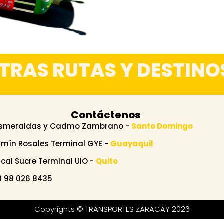
TRAS RUTAS Y DESTINO
Contáctenos
Esmeraldas y Cadmo Zambrano -
Santo Domingo
amín Rosales Terminal GYE -
Guayaquil
scal Sucre Terminal UIO -
Quito
 98 026 8435
Copyrights © TRANSPORTES ZARACAY 2026